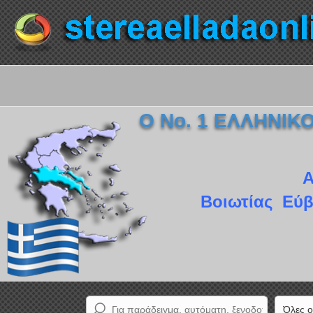
Ο Νο. 1 ΕΛΛΗΝΙ
Α
Βοιωτίας Εύβ