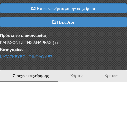
Επικοινωνήστε με την επιχείρηση
Παράθεση
Πρόσωπο επικοινωνίας
ΚΑΡΑΧΟΝΤΖΙΤΗΣ ΑΝΔΡΕΑΣ (+)
Κατηγορίες:
ΚΑΤΑΣΚΕΥΕΣ - ΟΙΚΟΔΟΜΕΣ
Στοιχεία επιχείρησης
Χάρτης
Κριτικές
Η επιχείρησή μας "ΚΑΡΑΧΟΝΤΖΙΤΗ" η οποία η
οποία βρίσκεται στην Κόρινθο και πιό συγκεκριμένα
στην Καλλιθέα Κορινθίας, δραστηριοποιείται από το
1984 με ξυλουργικές εργασίες δημιουργώντας
μοναδικά έπιπλα και ξυλουργικές κατασκευές που
ξεχωρίζουν για την οικία ή τον επαγγελματικό σας