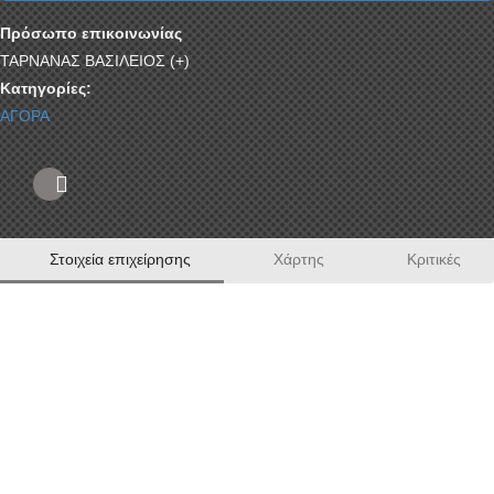
Πρόσωπο επικοινωνίας
ΤΑΡΝΑΝΑΣ ΒΑΣΙΛΕΙΟΣ (+)
Κατηγορίες:
ΑΓΟΡΑ
Στοιχεία επιχείρησης
Χάρτης
Κριτικές
Η εταιρεία μας δραστηριοποιείται από το 1991 στην
κατασκευή και εμπορία καινούργιων και
μεταχειρισμένων παλετών σε όλη την Ελλάδα έχουμε
την δυνατότητα να κατασκευάσουμε καινούργιες
ξύλινες παλέτες οποιοδήποτε διαστάσεων και
ποσοτήτων.
Εχουμε την δυνατότητα να κατασκευάσουμε
καινούργιες ξύλινες παλέτες οποιονδήποτε