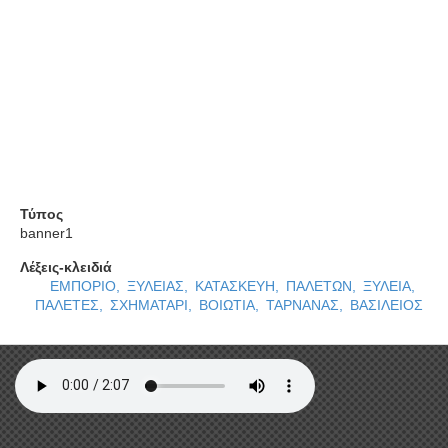
αποκτήσει πάρα πολύ μεγάλη εμπειρία και
τεχνογνωσία, ποτέ δεν μας αρκεί βέβαια στο σημείο
που είμαστε.
Προσπαθούμε κάθε στιγμή να βελτιωθούμε ώστε να
ανεβούμε ακόμη πιο ψηλά ποιοτικά και παραγωγικά.
Προτεραιότητα και στόχος μας, είναι η ικανοποίηση
των πελατών μας προς τις απαιτήσεις τους (Ποιότητα
- Γρήγορη παράδοση- καλές τιμές).
Τύπος
banner1
Λέξεις-κλειδιά
ΕΜΠΟΡΙΟ,
ΞΥΛΕΙΑΣ,
ΚΑΤΑΣΚΕΥΗ,
ΠΑΛΕΤΩΝ,
ΞΥΛΕΙΑ,
ΠΑΛΕΤΕΣ,
ΣΧΗΜΑΤΑΡΙ,
ΒΟΙΩΤΙΑ,
ΤΑΡΝΑΝΑΣ,
ΒΑΣΙΛΕΙΟΣ